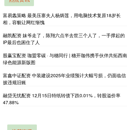
富易螽策略 最美压寨夫人杨炳莲，用电脑技术复原18岁长
相，容貌让网红惭愧
融凯配资 妹爷走了，陈翔六点半去世三个人了，一手撑起的
IP最后也困住了人
股赢宝配资 珈盟零碳 · 与穗同行 | 穗开珈伟携手伙伴共拓西南
绿色能源新版图
富鑫中证配资 中装建设2025年业绩预计大幅亏损，仍面临信
披违规旧账
融贷无忧配资 12月15日特纸转债下跌0.01%，转股溢价率
47.88%