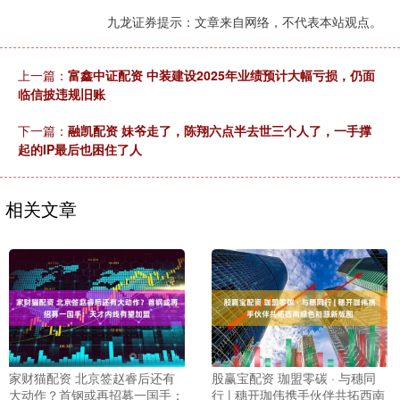
九龙证券提示：文章来自网络，不代表本站观点。
上一篇：
富鑫中证配资 中装建设2025年业绩预计大幅亏损，仍面
临信披违规旧账
下一篇：
融凯配资 妹爷走了，陈翔六点半去世三个人了，一手撑
起的IP最后也困住了人
相关文章
家财猫配资 北京签赵睿后还有
股赢宝配资 珈盟零碳 · 与穗同
大动作？首钢或再招募一国手：
行 | 穗开珈伟携手伙伴共拓西南