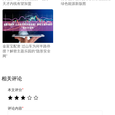
天才内线有望加盟
绿色能源新版图
金富宝配资 过山车为何半路停
摆？解密主题乐园的“隐形安全
网”
相关评论
本文评分
*
评论内容
*