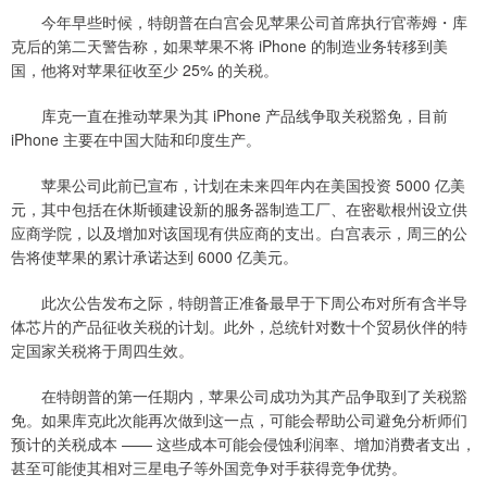
今年早些时候，特朗普在白宫会见苹果公司首席执行官蒂姆・库
克后的第二天警告称，如果苹果不将 iPhone 的制造业务转移到美
国，他将对苹果征收至少 25% 的关税。
库克一直在推动苹果为其 iPhone 产品线争取关税豁免，目前
iPhone 主要在中国大陆和印度生产。
苹果公司此前已宣布，计划在未来四年内在美国投资 5000 亿美
元，其中包括在休斯顿建设新的服务器制造工厂、在密歇根州设立供
应商学院，以及增加对该国现有供应商的支出。白宫表示，周三的公
告将使苹果的累计承诺达到 6000 亿美元。
此次公告发布之际，特朗普正准备最早于下周公布对所有含半导
体芯片的产品征收关税的计划。此外，总统针对数十个贸易伙伴的特
定国家关税将于周四生效。
在特朗普的第一任期内，苹果公司成功为其产品争取到了关税豁
免。如果库克此次能再次做到这一点，可能会帮助公司避免分析师们
预计的关税成本 —— 这些成本可能会侵蚀利润率、增加消费者支出，
甚至可能使其相对三星电子等外国竞争对手获得竞争优势。