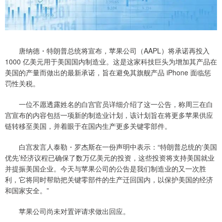
唐纳德・特朗普总统将宣布，苹果公司（AAPL）将承诺再投入
1000 亿美元用于美国国内制造业。这是这家科技巨头为增加其产品在
美国的产量而做出的最新承诺，旨在避免其旗舰产品 iPhone 面临惩
罚性关税。
一位不愿透露姓名的白宫官员详细介绍了这一公告，称周三在白
宫宣布的内容包括一项新的制造业计划，该计划旨在将更多苹果供应
链转移至美国，并着眼于在国内生产更多关键零部件。
白宫发言人泰勒・罗杰斯在一份声明中表示：“特朗普总统的‘美国
优先’经济议程已确保了数万亿美元的投资，这些投资将支持美国就业
并提振美国企业。今天与苹果公司的公告是我们制造业的又一次胜
利，它将同时帮助把关键零部件的生产迁回国内，以保护美国的经济
和国家安全。”
苹果公司尚未对置评请求做出回应。