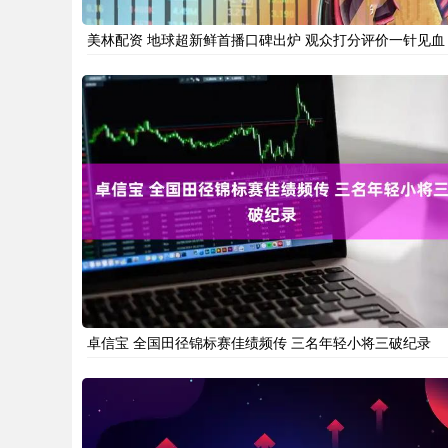
美林配资 地球超新鲜首播口碑出炉 观众打分评价一针见血
卓信宝 全国田径锦标赛佳绩频传 三名年轻小将三破纪录