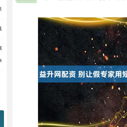
第
成
案
率