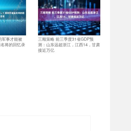
的军事才能被
三顺策略 前三季度31省GDP预
国名将的回忆录
测：山东远超浙江，江西14，甘肃
接近万亿