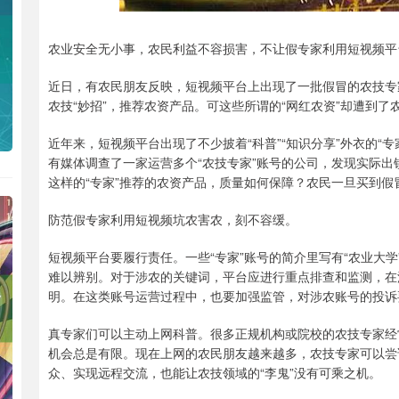
农业安全无小事，农民利益不容损害，不让假专家利用短视频平
近日，有农民朋友反映，短视频平台上出现了一批假冒的农技专家
农技“妙招”，推荐农资产品。可这些所谓的“网红农资”却遭到
近年来，短视频平台出现了不少披着“科普”“知识分享”外衣的“专家
有媒体调查了一家运营多个“农技专家”账号的公司，发现实际
这样的“专家”推荐的农资产品，质量如何保障？农民一旦买到
防范假专家利用短视频坑农害农，刻不容缓。
短视频平台要履行责任。一些“专家”账号的简介里写有“农业大学
难以辨别。对于涉农的关键词，平台应进行重点排查和监测，在
明。在这类账号运营过程中，也要加强监管，对涉农账号的投诉
真专家们可以主动上网科普。很多正规机构或院校的农技专家经
机会总是有限。现在上网的农民朋友越来越多，农技专家可以尝
众、实现远程交流，也能让农技领域的“李鬼”没有可乘之机。