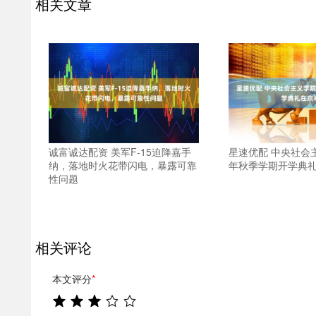
相关文章
诚富诚达配资 美军F-15迫降嘉手
星速优配 中央社会主
纳，落地时火花带闪电，暴露可靠
年秋季学期开学典
性问题
相关评论
本文评分
*