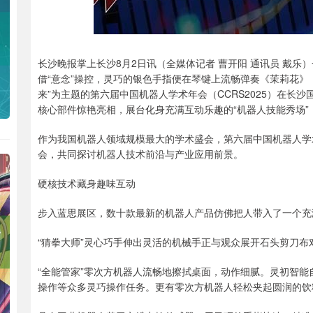
长沙晚报掌上长沙8月2日讯（全媒体记者 曹开阳 通讯员 戴乐）
借“意念”操控，灵巧的银色手指便在琴键上流畅弹奏《茉莉花》
来”为主题的第六届中国机器人学术年会（CCRS2025）在长
核心部件惊艳亮相，展台化身充满互动乐趣的“机器人技能秀场”
作为我国机器人领域规模最大的学术盛会，第六届中国机器人学术
会，共同探讨机器人技术前沿与产业应用前景。
硬核技术藏身趣味互动
步入蓝思展区，数十款最新的机器人产品仿佛把人带入了一个充
“猜拳大师”灵心巧手伸出灵活的机械手正与观众展开石头剪刀
“全能管家”零次方机器人流畅地擦拭桌面，动作细腻。灵初智
操作等众多灵巧操作任务。更有零次方机器人轻松夹起圆润的饮