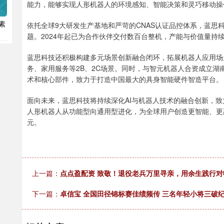
能力，能够实现人形机器人的环境感知、智能决策和灵巧移动操
素
依托全球9大研发生产基地和严苛的CNAS认证品控体系，蓝思
题。2024年起已为合作伙伴交付数百台整机，产能与价值量持
蓝思科技还积极构建多元场景创新融合闭环，拓展机器人应用场
务、家用服务等2B、2C场景。同时，与智元机器人合资成立
术和核心部件，致力于打造中国最大的具身智能硬件智造平台。
面向未来，蓝思科技将持续深化AI与机器人技术的融合创新，致
人形机器人从功能型向通用型进化，为全球用户创造更智能、更
元。
上一篇：
点点盈配资 致敬！退役老兵万里寻亲，用余生践行对牺
下一篇：
卓信宝 全国田径锦标赛佳绩频传 三名年轻小将三破