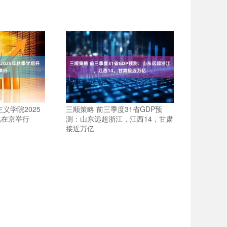
义学院2025
三顺策略 前三季度31省GDP预
礼在京举行
测：山东远超浙江，江西14，甘肃
接近万亿