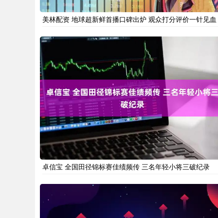
美林配资 地球超新鲜首播口碑出炉 观众打分评价一针见血
卓信宝 全国田径锦标赛佳绩频传 三名年轻小将三破纪录