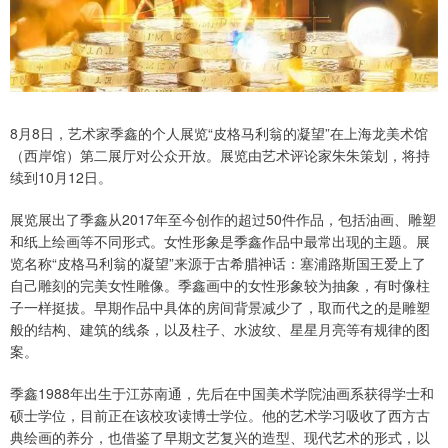
8月8日，艺术家季鑫的个人展览“皮格马利翁的凝望”在上海龙美术馆
（西岸馆）第二展厅对公众开放。展览由艺术评论家朱朱策划，将持
续到10月12日。
展览展出了季鑫从2017年至今创作的超过50件作品，包括油画、雕塑
和纸上绘画等不同形式。女性形象是季鑫作品中最常出现的主题。展
览名称“皮格马利翁的凝望”来源于古希腊神话：塞浦路斯国王爱上了
自己雕刻的完美女性雕像。季鑫画中的女性形象较为抽象，有时像柱
子一样挺拔。早期作品中具体的房间背景减少了，取而代之的是雕塑
般的结构、建筑的线条，以及柱子、水波纹、星星月亮等有规律的图
案。
季鑫1988年出生于江苏南通，先后在中国美术学院油画系获得学士和
硕士学位，目前正在该校攻读博士学位。他的艺术学习吸收了西方古
典绘画的养分，也借鉴了早期文艺复兴的造型、现代艺术的形式，以