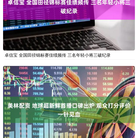
卓信宝 全国田径锦标赛佳绩频传 三名年轻小将三破纪录