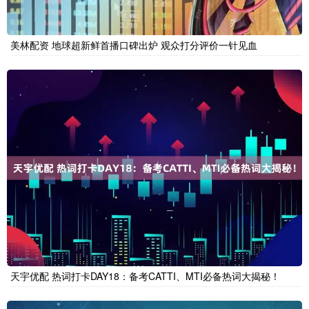
美林配资 地球超新鲜首播口碑出炉 观众打分评价一针见血
天宇优配 热词打卡DAY18：备考CATTI、MTI必备热词大揭秘！