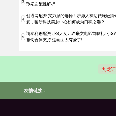
3
玲妃适配性解析
创通网配资 实力派的选择！济源人祛痣祛疣疤痕
4
复，暖研科技美肤中心如何成为口碑之选？
鸿泰利创配资 小S大女儿许曦文电影首映礼! 小S
5
雅钧合体支持 这画面太有爱了!
九龙证
友情链接：