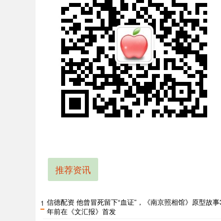
推荐资讯
信德配资 他曾冒死留下“血证”，《南京照相馆》原型故事
1
年前在《文汇报》首发