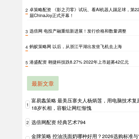
卓策略配资 《影之刃零》试玩、看AI机器人踢足球，第2
2
届ChinaJoy正式开幕！
选倍网 电投产融重组新进展！发行价格和数量调整
3
蚂蚁策略网 以后，从浙江平湖出发坐飞机去上海
4
港盛配资 翱捷科技跌8.27% 2022年上市超募42亿元
5
最新文章
富易螽策略 最美压寨夫人杨炳莲，用电脑技术复
1
18岁长相，容貌让网红惭愧
选倍网配资 经典艺术794
2
金牌策略 控油洗面奶哪种好用？2026选购标准与