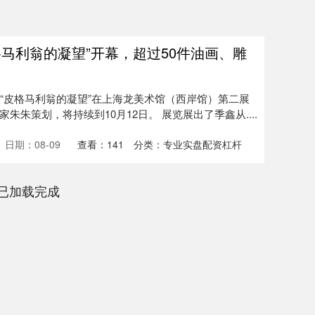
格马利翁的凝望”开幕，超过50件油画、雕
览“皮格马利翁的凝望”在上海龙美术馆（西岸馆）第二展
朱策划，将持续到10月12日。 展览展出了季鑫从....
日期：08-09
查看：
141
分类：
专业实盘配资杠杆
已加载完成