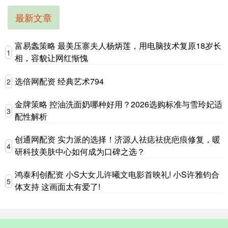
最新文章
富易螽策略 最美压寨夫人杨炳莲，用电脑技术复原18岁长
1
相，容貌让网红惭愧
选倍网配资 经典艺术794
2
金牌策略 控油洗面奶哪种好用？2026选购标准与雪玲妃适
3
配性解析
创通网配资 实力派的选择！济源人祛痣祛疣疤痕修复，暖
4
研科技美肤中心如何成为口碑之选？
鸿泰利创配资 小S大女儿许曦文电影首映礼! 小S许雅钧合
5
体支持 这画面太有爱了!