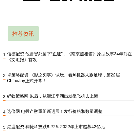
推荐资讯
信德配资 他曾冒死留下“血证”，《南京照相馆》原型故事34年前在
1
《文汇报》首发
卓策略配资 《影之刃零》试玩、看AI机器人踢足球，第22届
2
ChinaJoy正式开幕！
蚂蚁策略网 以后，从浙江平湖出发坐飞机去上海
3
选倍网 电投产融重组新进展！发行价格和数量调整
4
港盛配资 翱捷科技跌8.27% 2022年上市超募42亿元
5