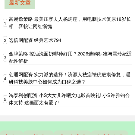
最新文章
富易螽策略 最美压寨夫人杨炳莲，用电脑技术复原18岁长
1
相，容貌让网红惭愧
选倍网配资 经典艺术794
2
金牌策略 控油洗面奶哪种好用？2026选购标准与雪玲妃适
3
配性解析
创通网配资 实力派的选择！济源人祛痣祛疣疤痕修复，暖
4
研科技美肤中心如何成为口碑之选？
鸿泰利创配资 小S大女儿许曦文电影首映礼! 小S许雅钧合
5
体支持 这画面太有爱了!