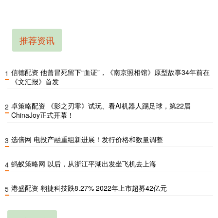
推荐资讯
信德配资 他曾冒死留下“血证”，《南京照相馆》原型故事34年前在
1
《文汇报》首发
卓策略配资 《影之刃零》试玩、看AI机器人踢足球，第22届
2
ChinaJoy正式开幕！
选倍网 电投产融重组新进展！发行价格和数量调整
3
蚂蚁策略网 以后，从浙江平湖出发坐飞机去上海
4
港盛配资 翱捷科技跌8.27% 2022年上市超募42亿元
5