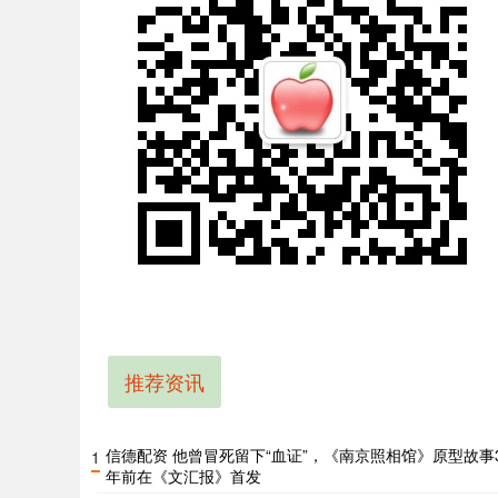
推荐资讯
信德配资 他曾冒死留下“血证”，《南京照相馆》原型故事
1
年前在《文汇报》首发