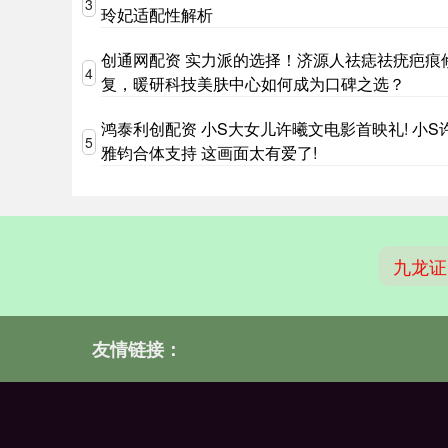
3
玲妃适配性解析
创通网配资 实力派的选择！济源人祛痣祛疣疤痕
4
复，暖研科技美肤中心如何成为口碑之选？
鸿泰利创配资 小S大女儿许曦文电影首映礼! 小S
5
雅钧合体支持 这画面太有爱了!
九龙证
友情链接：