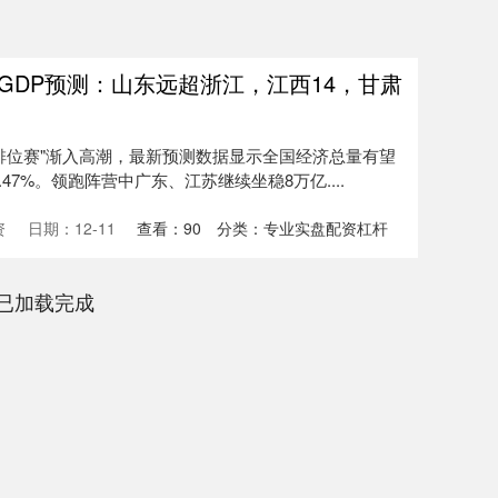
省GDP预测：山东远超浙江，江西14，甘肃
"排位赛"渐入高潮，最新预测数据显示全国经济总量有望
.47%。领跑阵营中广东、江苏继续坐稳8万亿....
资
日期：12-11
查看：
90
分类：
专业实盘配资杠杆
已加载完成