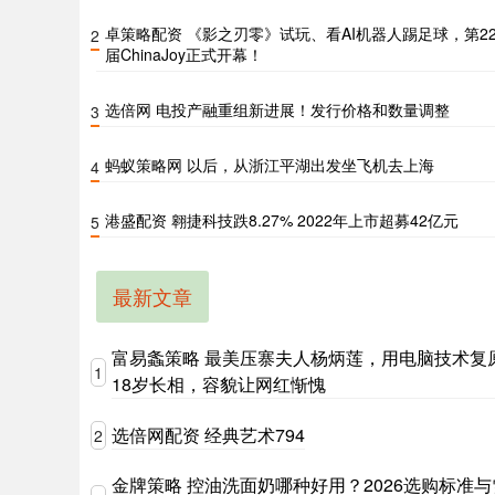
卓策略配资 《影之刃零》试玩、看AI机器人踢足球，第2
2
届ChinaJoy正式开幕！
选倍网 电投产融重组新进展！发行价格和数量调整
3
蚂蚁策略网 以后，从浙江平湖出发坐飞机去上海
4
港盛配资 翱捷科技跌8.27% 2022年上市超募42亿元
5
最新文章
富易螽策略 最美压寨夫人杨炳莲，用电脑技术复
1
18岁长相，容貌让网红惭愧
选倍网配资 经典艺术794
2
金牌策略 控油洗面奶哪种好用？2026选购标准与