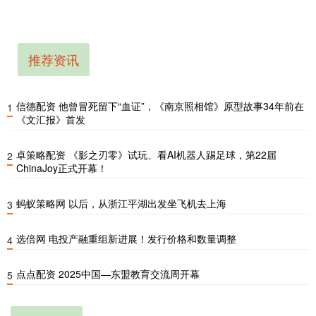
推荐资讯
信德配资 他曾冒死留下“血证”，《南京照相馆》原型故事34年前在
1
《文汇报》首发
卓策略配资 《影之刃零》试玩、看AI机器人踢足球，第22届
2
ChinaJoy正式开幕！
蚂蚁策略网 以后，从浙江平湖出发坐飞机去上海
3
选倍网 电投产融重组新进展！发行价格和数量调整
4
点点配资 2025中国—东盟教育交流周开幕
5