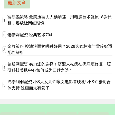
最新文章
富易螽策略 最美压寨夫人杨炳莲，用电脑技术复原18岁长
1
相，容貌让网红惭愧
选倍网配资 经典艺术794
2
金牌策略 控油洗面奶哪种好用？2026选购标准与雪玲妃适
3
配性解析
创通网配资 实力派的选择！济源人祛痣祛疣疤痕修复，暖
4
研科技美肤中心如何成为口碑之选？
鸿泰利创配资 小S大女儿许曦文电影首映礼! 小S许雅钧合
5
体支持 这画面太有爱了!